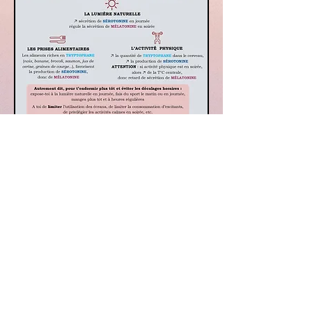
Lucile Maffre
Conseillère sommeil, hygiène de vie et sport
33 400 Talence
Téléphone :
07 78 55 44 22