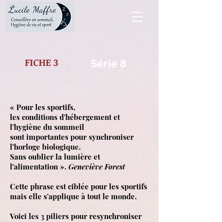
FICHE 3
Série 8
« Pour les sportifs,
les conditions d'hébergement et
l'hygiène du sommeil
sont importantes pour synchroniser
l'horloge biologique.
Sans oublier la lumière et
l'alimentation ».
Geneviève Forest
Cette phrase est ciblée pour les sportifs
mais elle s'applique à tout le monde.
Voici les 3 piliers pour resynchroniser