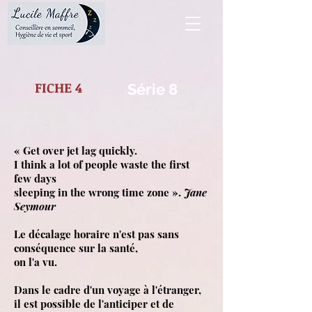
FICHE 4
Série 8
« Get over jet lag quickly.
I think a lot of people waste the first
few days
sleeping in the wrong time zone ».
Jane
Seymour
Le décalage horaire n'est pas sans
conséquence sur la santé,
on l'a vu.
Dans le cadre d'un voyage à l'étranger,
il est possible de l'anticiper et de