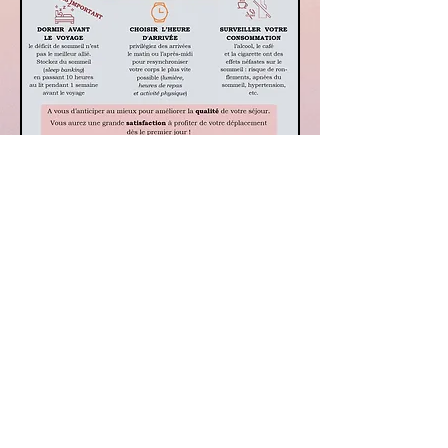
Lucile Maffre
Conseillère sommeil, hygiène de vie et sport
33 400 Talence
Téléphone :
07 78 55 44 22
Email :
lucilemaffre.sommeil@gmail.com