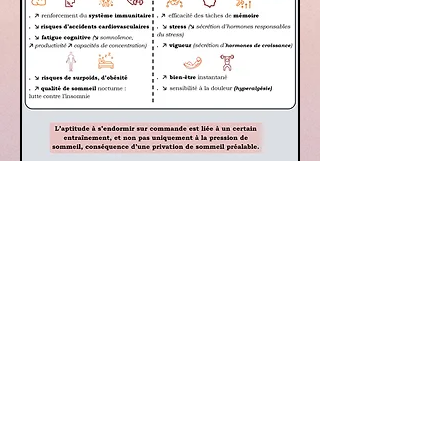
Lucile Maffre
Conseillère sommeil, hygiène de vie et sport
33 400 Talence
Téléphone :
07 78 55 44 22